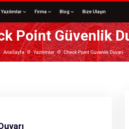
Yazılımlar
Firma
Blog
Bize Ulaşın
k Point Güvenlik D
AnaSayfa
Yazılımlar
Check Point Güvenlik Duvarı
Duvarı