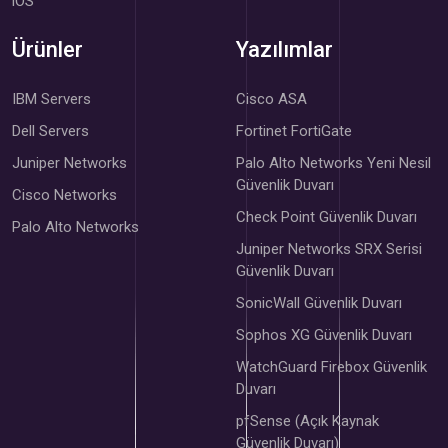
iOS
Ürünler
Yazılımlar
IBM Servers
Cisco ASA
Dell Servers
Fortinet FortiGate
Juniper Networks
Palo Alto Networks Yeni Nesil
Güvenlik Duvarı
Cisco Networks
Check Point Güvenlik Duvarı
Palo Alto Networks
Juniper Networks SRX Serisi
Güvenlik Duvarı
SonicWall Güvenlik Duvarı
Sophos XG Güvenlik Duvarı
WatchGuard Firebox Güvenlik
Duvarı
pfSense (Açık Kaynak
Güvenlik Duvarı)