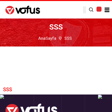
SSS
AnaSayfa
SSS
SSS
AnaSayfa
Bilgi
SSS
SSS