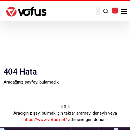
4
04 Hata
Aradağınız sayfayı bulamadık
Anasayfa
Hata
4
0
4
Aradığınız şeyi bulmak için tekrar aramayı deneyin veya
https://www.vofus.net/
adresine geri dönün.